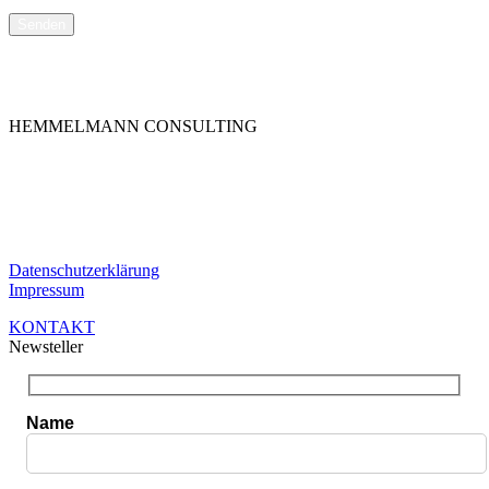
Senden
HEMMELMANN CONSULTING
Die HEMMELMANN CONSULTING ist Ihre hochspezialisierte
Unternehmensberatung in dem Bereich der
Unternehmensfinanzierung. Ganz gleich in welcher Phase Sie sind,
bei uns sind Sie in guten Händen.
Datenschutzerklärung
Impressum
KONTAKT
Newsteller
Name