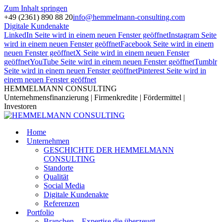
Zum Inhalt springen
+49 (2361) 890 88 20
info@hemmelmann-consulting.com
Digitale Kundenakte
LinkedIn Seite wird in einem neuen Fenster geöffnet
Instagram Seite
wird in einem neuen Fenster geöffnet
Facebook Seite wird in einem
neuen Fenster geöffnet
X Seite wird in einem neuen Fenster
geöffnet
YouTube Seite wird in einem neuen Fenster geöffnet
Tumblr
Seite wird in einem neuen Fenster geöffnet
Pinterest Seite wird in
einem neuen Fenster geöffnet
HEMMELMANN CONSULTING
Unternehmensfinanzierung | Firmenkredite | Fördermittel |
Investoren
Home
Unternehmen
GESCHICHTE DER HEMMELMANN
CONSULTING
Standorte
Qualität
Social Media
Digitale Kundenakte
Referenzen
Portfolio
Branchen – Expertise die überzeugt