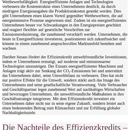
Wettbewerbsfähigkeit. Energieeffiziente Anlagen und Technologien
verbessern die Kostenstruktur eines Unternehmens deutlich, da durch
niedrigere Energieausgaben die Produktionskosten gesenkt werden. Dies
gibt Unternehmen einen klaren Vorteil gegenüber Wettbewerbern, die auf
energieintensive Prozesse angewiesen sind. Zudem ist ein energieeffizientes
Unternehmen besser vor Schwankungen in den Energiepreisen geschützt
und reagiert flexibler auf gesetzliche Vorschriften zur
Emissionsreduzierung, die zunehmend verschärft werden. Unternehmen, die
heute in Energieeffizienz investieren, positionieren sich zukunftssicher und
können in einem zunehmend anspruchsvollen Marktumfeld bestehen und
wachsen.
Darüber hinaus fördert der Effizienzkredit umweltfreundliche Investitionen,
indem er Unternehmen ermutigt, auf moderne und emissionsarme
Technologien umzusteigen. Der Einsatz energieeffizienter Maschinen und
Anlagen trägt aktiv zur Senkung der CO₂-Emissionen bei und unterstützt
das Unternehmen dabei, seine Umweltbilanz zu verbessern. Dies hat nicht
nur positive Effekte für die Umwelt, sondern stärkt auch das Image des
Unternehmens und seine gesellschaftliche Verantwortung. Viele Verbraucher
und Geschäftspartner legen zunehmend Wert auf nachhaltiges Wirtschaften
und bevorzugen Unternehmen, die umweltfreundliche Maßnahmen in ihre
Geschäftsstrategie integrieren. Mit dem Effizienzkredit investiert ein
Unternehmen daher nicht nur in seine eigene Zukunft, sondern leistet auch
einen bedeutenden Beitrag zum Klimaschutz und zur Erfüllung globaler
Nachhaltigkeitsziele.
Die Nachteile des Effizienzkredits –