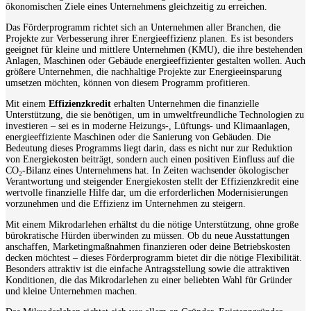
ökonomischen Ziele eines Unternehmens gleichzeitig zu erreichen.
Das Förderprogramm richtet sich an Unternehmen aller Branchen, die
Projekte zur Verbesserung ihrer Energieeffizienz planen. Es ist besonders
geeignet für kleine und mittlere Unternehmen (KMU), die ihre bestehenden
Anlagen, Maschinen oder Gebäude energieeffizienter gestalten wollen. Auch
größere Unternehmen, die nachhaltige Projekte zur Energieeinsparung
umsetzen möchten, können von diesem Programm profitieren.
Mit einem
Effizienzkredit
erhalten Unternehmen die finanzielle
Unterstützung, die sie benötigen, um in umweltfreundliche Technologien zu
investieren – sei es in moderne Heizungs-, Lüftungs- und Klimaanlagen,
energieeffiziente Maschinen oder die Sanierung von Gebäuden. Die
Bedeutung dieses Programms liegt darin, dass es nicht nur zur Reduktion
von Energiekosten beiträgt, sondern auch einen positiven Einfluss auf die
CO₂-Bilanz eines Unternehmens hat. In Zeiten wachsender ökologischer
Verantwortung und steigender Energiekosten stellt der Effizienzkredit eine
wertvolle finanzielle Hilfe dar, um die erforderlichen Modernisierungen
vorzunehmen und die Effizienz im Unternehmen zu steigern.
Mit einem Mikrodarlehen erhältst du die nötige Unterstützung, ohne große
bürokratische Hürden überwinden zu müssen. Ob du neue Ausstattungen
anschaffen, Marketingmaßnahmen finanzieren oder deine Betriebskosten
decken möchtest – dieses Förderprogramm bietet dir die nötige Flexibilität.
Besonders attraktiv ist die einfache Antragsstellung sowie die attraktiven
Konditionen, die das Mikrodarlehen zu einer beliebten Wahl für Gründer
und kleine Unternehmen machen.