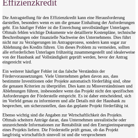
Effizienzkredit
Die Antragstellung für den Effizienzkredit kann eine Herausforderung
darstellen, besonders wenn es um die genaue Einhaltung der Anforderungen
geht. Ein häufiger Fehler ist die Einreichung unvollständiger Unterlagen.
Oftmals fehlen wichtige Dokumente wie detaillierte Kostenpläne, technische
Beschreibungen oder finanzielle Nachweise des Unternehmens. Dies führt
nicht nur zu Verzögerungen im Antragsprozess, sondern kann sogar zur
Ablehnung des Kredits führen. Um dieses Problem zu vermeiden, sollten
alle erforderlichen Unterlagen frühzeitig zusammengestellt und idealerweise
von der Hausbank auf Vollständigkeit geprüft werden, bevor der Antrag
eingereicht wird.
Ein weiterer häufiger Fehler ist das falsche Verständnis der
Fördervoraussetzungen. Viele Unternehmen gehen davon aus, dass
bestimmte Investitionen oder Projekte automatisch förderfähig sind, ohne
die genauen Kriterien zu überprüfen. Dies kann zu Missverständnissen und
Ablehnungen führen, insbesondere wenn das Projekt nicht den spezifischen
Anforderungen der Förderstelle entspricht. Es ist daher entscheidend, sich
im Vorfeld genau zu informieren und alle Details mit der Hausbank zu
besprechen, um sicherzustellen, dass das geplante Projekt förderfähig ist.
Ebenso wichtig sind die Angaben zur Wirtschaftlichkeit des Projekts.
Oftmals scheitern Anträge daran, dass Unternehmen unrealistische oder
unzureichende Informationen zur Rentabilität und den Energieeinsparungen
eines Projekts liefern. Die Förderstelle prüft genau, ob das Projekt
langfristig wirtschaftlich sinnvoll ist und die versprochenen