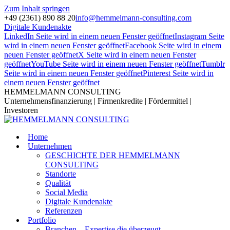
Zum Inhalt springen
+49 (2361) 890 88 20
info@hemmelmann-consulting.com
Digitale Kundenakte
LinkedIn Seite wird in einem neuen Fenster geöffnet
Instagram Seite
wird in einem neuen Fenster geöffnet
Facebook Seite wird in einem
neuen Fenster geöffnet
X Seite wird in einem neuen Fenster
geöffnet
YouTube Seite wird in einem neuen Fenster geöffnet
Tumblr
Seite wird in einem neuen Fenster geöffnet
Pinterest Seite wird in
einem neuen Fenster geöffnet
HEMMELMANN CONSULTING
Unternehmensfinanzierung | Firmenkredite | Fördermittel |
Investoren
Home
Unternehmen
GESCHICHTE DER HEMMELMANN
CONSULTING
Standorte
Qualität
Social Media
Digitale Kundenakte
Referenzen
Portfolio
Branchen – Expertise die überzeugt