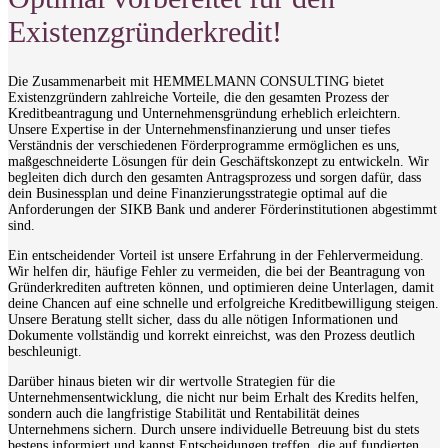
Existenzgründerkredit!
Die Zusammenarbeit mit HEMMELMANN CONSULTING bietet
Existenzgründern zahlreiche Vorteile, die den gesamten Prozess der
Kreditbeantragung und Unternehmensgründung erheblich erleichtern.
Unsere Expertise in der Unternehmensfinanzierung und unser tiefes
Verständnis der verschiedenen Förderprogramme ermöglichen es uns,
maßgeschneiderte Lösungen für dein Geschäftskonzept zu entwickeln. Wir
begleiten dich durch den gesamten Antragsprozess und sorgen dafür, dass
dein Businessplan und deine Finanzierungsstrategie optimal auf die
Anforderungen der SIKB Bank und anderer Förderinstitutionen abgestimmt
sind.
Ein entscheidender Vorteil ist unsere Erfahrung in der Fehlervermeidung.
Wir helfen dir, häufige Fehler zu vermeiden, die bei der Beantragung von
Gründerkrediten auftreten können, und optimieren deine Unterlagen, damit
deine Chancen auf eine schnelle und erfolgreiche Kreditbewilligung steigen.
Unsere Beratung stellt sicher, dass du alle nötigen Informationen und
Dokumente vollständig und korrekt einreichst, was den Prozess deutlich
beschleunigt.
Darüber hinaus bieten wir dir wertvolle Strategien für die
Unternehmensentwicklung, die nicht nur beim Erhalt des Kredits helfen,
sondern auch die langfristige Stabilität und Rentabilität deines
Unternehmens sichern. Durch unsere individuelle Betreuung bist du stets
bestens informiert und kannst Entscheidungen treffen, die auf fundierten