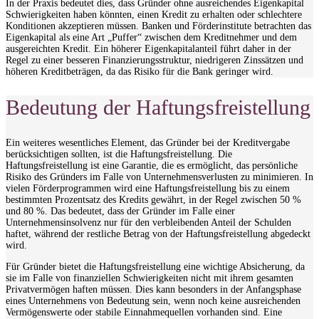
In der Praxis bedeutet dies, dass Gründer ohne ausreichendes Eigenkapital
Schwierigkeiten haben könnten, einen Kredit zu erhalten oder schlechtere
Konditionen akzeptieren müssen. Banken und Förderinstitute betrachten das
Eigenkapital als eine Art „Puffer“ zwischen dem Kreditnehmer und dem
ausgereichten Kredit. Ein höherer Eigenkapitalanteil führt daher in der
Regel zu einer besseren Finanzierungsstruktur, niedrigeren Zinssätzen und
höheren Kreditbeträgen, da das Risiko für die Bank geringer wird.
Bedeutung der Haftungsfreistellung
Ein weiteres wesentliches Element, das Gründer bei der Kreditvergabe
berücksichtigen sollten, ist die Haftungsfreistellung. Die
Haftungsfreistellung ist eine Garantie, die es ermöglicht, das persönliche
Risiko des Gründers im Falle von Unternehmensverlusten zu minimieren. In
vielen Förderprogrammen wird eine Haftungsfreistellung bis zu einem
bestimmten Prozentsatz des Kredits gewährt, in der Regel zwischen 50 %
und 80 %. Das bedeutet, dass der Gründer im Falle einer
Unternehmensinsolvenz nur für den verbleibenden Anteil der Schulden
haftet, während der restliche Betrag von der Haftungsfreistellung abgedeckt
wird.
Für Gründer bietet die Haftungsfreistellung eine wichtige Absicherung, da
sie im Falle von finanziellen Schwierigkeiten nicht mit ihrem gesamten
Privatvermögen haften müssen. Dies kann besonders in der Anfangsphase
eines Unternehmens von Bedeutung sein, wenn noch keine ausreichenden
Vermögenswerte oder stabile Einnahmequellen vorhanden sind. Eine