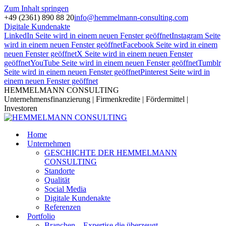
Zum Inhalt springen
+49 (2361) 890 88 20
info@hemmelmann-consulting.com
Digitale Kundenakte
LinkedIn Seite wird in einem neuen Fenster geöffnet
Instagram Seite
wird in einem neuen Fenster geöffnet
Facebook Seite wird in einem
neuen Fenster geöffnet
X Seite wird in einem neuen Fenster
geöffnet
YouTube Seite wird in einem neuen Fenster geöffnet
Tumblr
Seite wird in einem neuen Fenster geöffnet
Pinterest Seite wird in
einem neuen Fenster geöffnet
HEMMELMANN CONSULTING
Unternehmensfinanzierung | Firmenkredite | Fördermittel |
Investoren
Home
Unternehmen
GESCHICHTE DER HEMMELMANN
CONSULTING
Standorte
Qualität
Social Media
Digitale Kundenakte
Referenzen
Portfolio
Branchen – Expertise die überzeugt