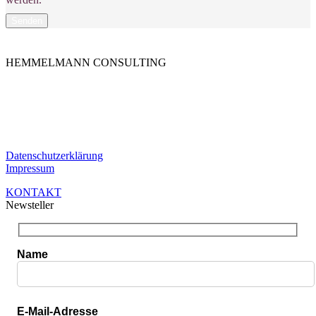
Senden
HEMMELMANN CONSULTING
Die HEMMELMANN CONSULTING ist Ihre hochspezialisierte
Unternehmensberatung in dem Bereich der
Unternehmensfinanzierung. Ganz gleich in welcher Phase Sie sind,
bei uns sind Sie in guten Händen.
Datenschutzerklärung
Impressum
KONTAKT
Newsteller
Name
E-Mail-Adresse