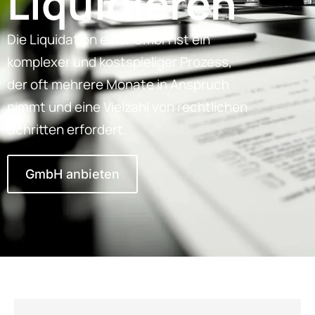
Liquidieren
Die Liquidation einer GmbH ist ein
komplexer und kostspieliger Prozess,
der oft mehrere Monate in Anspruch
nimmt und eine Vielzahl von rechtlichen
Schritten erfordert.
GmbH anbieten