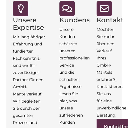
Unsere
Kundenstimmen
Kontakt
Expertise
Unsere
Möchten
Kunden
Sie mehr
Mit langjähriger
schätzen
über den
Erfahrung und
unseren
Verkauf
fundierter
professionellen
Ihres
Fachkenntnis
Service
GmbH-
sind wir Ihr
und die
Mantels
zuverlässiger
schnellen
erfahren?
Partner für den
Ergebnisse.
Kontaktieren
GmbH-
Lesen Sie
Sie uns
Mantelverkauf.
hier, was
für eine
Wir begleiten
unsere
unverbindliche
Sie durch den
zufriedenen
Beratung.
gesamten
Kunden
Prozess und
Kontaktfo