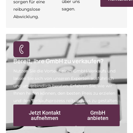
über uns
sorgen für eine
sagen.
reibungslose
Abwicklung.
Bereit, Ihre GmbH zu verkaufen?
Nutzen Sie die Vorteile eines GmbH-Verkaufs und
lassen Sie sich von unseren Experten ausführlich
und unverbindlich beraten. Erfahren Sie, wie wir
Ihnen helfen können, den besten Preis zu erzielen
und den Verkaufsprozess reibungslos zu gestalten.
Jetzt Kontakt
GmbH
aufnehmen
anbieten