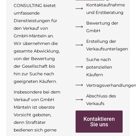
Kontaktaufnahme
CONSULTING bietet
und Erstberatung
umfassende
Dienstleistungen für
Bewertung der
den Verkauf von
GmbH
GmbH-Mänteln an.
Erstellung der
Wir übernehmen die
Verkaufsunterlagen
gesamte Abwicklung,
von der Bewertung
Suche nach
der Gesellschaft bis
potenziellen
hin zur Suche nach
Käufern
geeigneten Käufern.
Vertragsverhandlunge
Insbesondere bei dem
Abschluss des
Verkauf von GmbH
Verkaufs
Mänteln ist oberste
Vorsicht geboten,
Kontaktieren
denn Straftäter
Sie uns
bedienen sich gerne