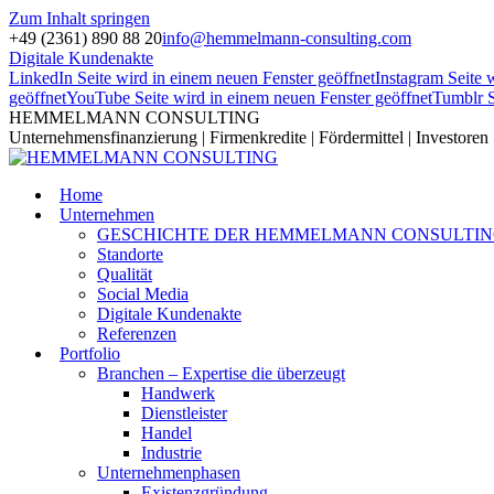
Zum Inhalt springen
+49 (2361) 890 88 20
info@hemmelmann-consulting.com
Digitale Kundenakte
LinkedIn Seite wird in einem neuen Fenster geöffnet
Instagram Seite 
geöffnet
YouTube Seite wird in einem neuen Fenster geöffnet
Tumblr S
HEMMELMANN CONSULTING
Unternehmensfinanzierung | Firmenkredite | Fördermittel | Investoren
Home
Unternehmen
GESCHICHTE DER HEMMELMANN CONSULTI
Standorte
Qualität
Social Media
Digitale Kundenakte
Referenzen
Portfolio
Branchen – Expertise die überzeugt
Handwerk
Dienstleister
Handel
Industrie
Unternehmenphasen
Existenzgründung