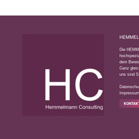
Preisgeld gewinnen. Die Bewerbungsphase lä
HEMMEL
Die HEMM
hochspezia
dem Bereic
Ganz gleic
uns sind S
Datenschut
Impressu
KONTAK