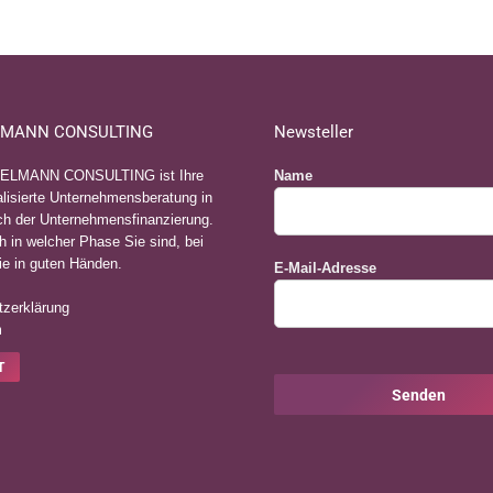
uft am 10.10.2021 ab. Man kann sich für eine von…
MANN CONSULTING
Newsteller
ELMANN CONSULTING ist Ihre
Name
lisierte Unternehmensberatung in
h der Unternehmensfinanzierung.
h in welcher Phase Sie sind, bei
ie in guten Händen.
E-Mail-Adresse
zerklärung
m
Bitte
T
lasse
dieses
Feld
leer.