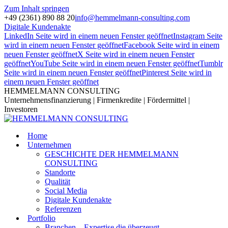
Zum Inhalt springen
+49 (2361) 890 88 20
info@hemmelmann-consulting.com
Digitale Kundenakte
LinkedIn Seite wird in einem neuen Fenster geöffnet
Instagram Seite
wird in einem neuen Fenster geöffnet
Facebook Seite wird in einem
neuen Fenster geöffnet
X Seite wird in einem neuen Fenster
geöffnet
YouTube Seite wird in einem neuen Fenster geöffnet
Tumblr
Seite wird in einem neuen Fenster geöffnet
Pinterest Seite wird in
einem neuen Fenster geöffnet
HEMMELMANN CONSULTING
Unternehmensfinanzierung | Firmenkredite | Fördermittel |
Investoren
Home
Unternehmen
GESCHICHTE DER HEMMELMANN
CONSULTING
Standorte
Qualität
Social Media
Digitale Kundenakte
Referenzen
Portfolio
Branchen – Expertise die überzeugt