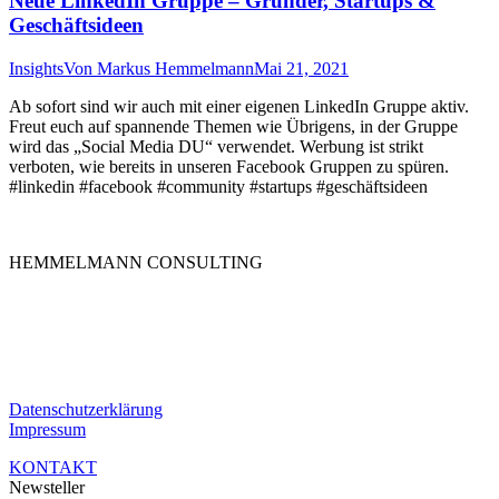
Neue LinkedIn Gruppe – Gründer, Startups &
Geschäftsideen
Insights
Von
Markus Hemmelmann
Mai 21, 2021
Ab sofort sind wir auch mit einer eigenen LinkedIn Gruppe aktiv.
Freut euch auf spannende Themen wie Übrigens, in der Gruppe
wird das „Social Media DU“ verwendet. Werbung ist strikt
verboten, wie bereits in unseren Facebook Gruppen zu spüren.
#linkedin #facebook #community #startups #geschäftsideen
HEMMELMANN CONSULTING
Die HEMMELMANN CONSULTING ist Ihre hochspezialisierte
Unternehmensberatung in dem Bereich der
Unternehmensfinanzierung. Ganz gleich in welcher Phase Sie sind,
bei uns sind Sie in guten Händen.
Datenschutzerklärung
Impressum
KONTAKT
Newsteller