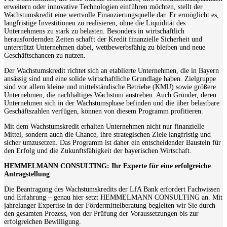
erweitern oder innovative Technologien einführen möchten, stellt der
Wachstumskredit eine wertvolle Finanzierungsquelle dar. Er ermöglicht es,
langfristige Investitionen zu realisieren, ohne die Liquidität des
Unternehmens zu stark zu belasten. Besonders in wirtschaftlich
herausfordernden Zeiten schafft der Kredit finanzielle Sicherheit und
unterstützt Unternehmen dabei, wettbewerbsfähig zu bleiben und neue
Geschäftschancen zu nutzen.
Der Wachstumskredit richtet sich an etablierte Unternehmen, die in Bayern
ansässig sind und eine solide wirtschaftliche Grundlage haben. Zielgruppe
sind vor allem kleine und mittelständische Betriebe (KMU) sowie größere
Unternehmen, die nachhaltiges Wachstum anstreben. Auch Gründer, deren
Unternehmen sich in der Wachstumsphase befinden und die über belastbare
Geschäftszahlen verfügen, können von diesem Programm profitieren.
Mit dem Wachstumskredit erhalten Unternehmen nicht nur finanzielle
Mittel, sondern auch die Chance, ihre strategischen Ziele langfristig und
sicher umzusetzen. Das Programm ist daher ein entscheidender Baustein für
den Erfolg und die Zukunftsfähigkeit der bayerischen Wirtschaft.
HEMMELMANN CONSULTING: Ihr Experte für eine erfolgreiche
Antragstellung
Die Beantragung des Wachstumskredits der LfA Bank erfordert Fachwissen
und Erfahrung – genau hier setzt HEMMELMANN CONSULTING an. Mit
jahrelanger Expertise in der Fördermittelberatung begleiten wir Sie durch
den gesamten Prozess, von der Prüfung der Voraussetzungen bis zur
erfolgreichen Bewilligung.