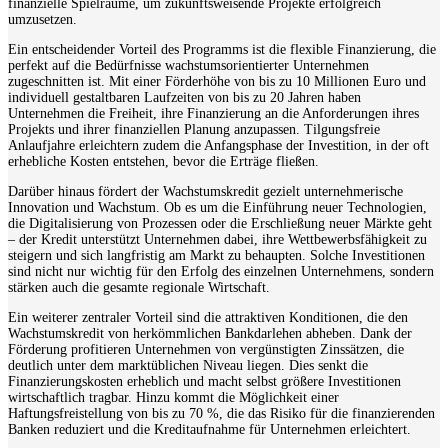
finanzielle Spielräume, um zukunftsweisende Projekte erfolgreich
umzusetzen.
Ein entscheidender Vorteil des Programms ist die flexible Finanzierung, die
perfekt auf die Bedürfnisse wachstumsorientierter Unternehmen
zugeschnitten ist. Mit einer Förderhöhe von bis zu 10 Millionen Euro und
individuell gestaltbaren Laufzeiten von bis zu 20 Jahren haben
Unternehmen die Freiheit, ihre Finanzierung an die Anforderungen ihres
Projekts und ihrer finanziellen Planung anzupassen. Tilgungsfreie
Anlaufjahre erleichtern zudem die Anfangsphase der Investition, in der oft
erhebliche Kosten entstehen, bevor die Erträge fließen.
Darüber hinaus fördert der Wachstumskredit gezielt unternehmerische
Innovation und Wachstum. Ob es um die Einführung neuer Technologien,
die Digitalisierung von Prozessen oder die Erschließung neuer Märkte geht
– der Kredit unterstützt Unternehmen dabei, ihre Wettbewerbsfähigkeit zu
steigern und sich langfristig am Markt zu behaupten. Solche Investitionen
sind nicht nur wichtig für den Erfolg des einzelnen Unternehmens, sondern
stärken auch die gesamte regionale Wirtschaft.
Ein weiterer zentraler Vorteil sind die attraktiven Konditionen, die den
Wachstumskredit von herkömmlichen Bankdarlehen abheben. Dank der
Förderung profitieren Unternehmen von vergünstigten Zinssätzen, die
deutlich unter dem marktüblichen Niveau liegen. Dies senkt die
Finanzierungskosten erheblich und macht selbst größere Investitionen
wirtschaftlich tragbar. Hinzu kommt die Möglichkeit einer
Haftungsfreistellung von bis zu 70 %, die das Risiko für die finanzierenden
Banken reduziert und die Kreditaufnahme für Unternehmen erleichtert.