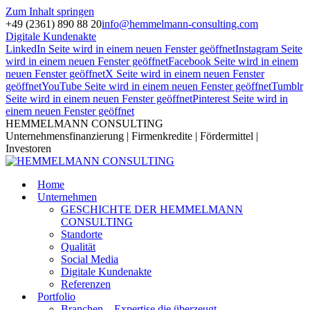
Zum Inhalt springen
+49 (2361) 890 88 20
info@hemmelmann-consulting.com
Digitale Kundenakte
LinkedIn Seite wird in einem neuen Fenster geöffnet
Instagram Seite
wird in einem neuen Fenster geöffnet
Facebook Seite wird in einem
neuen Fenster geöffnet
X Seite wird in einem neuen Fenster
geöffnet
YouTube Seite wird in einem neuen Fenster geöffnet
Tumblr
Seite wird in einem neuen Fenster geöffnet
Pinterest Seite wird in
einem neuen Fenster geöffnet
HEMMELMANN CONSULTING
Unternehmensfinanzierung | Firmenkredite | Fördermittel |
Investoren
Home
Unternehmen
GESCHICHTE DER HEMMELMANN
CONSULTING
Standorte
Qualität
Social Media
Digitale Kundenakte
Referenzen
Portfolio
Branchen – Expertise die überzeugt