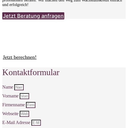
professionell beraten. Wir machen den Weg zum Wachstumskredit einfach
und erfolgreich!
Jetzt Beratung anfragen
Gründerkredit StartGeld Chancenrechner
Überlasse nichts dem Zufall, sondern erhöhe deine Chancen auf das ERP
StartGeld – Programm 067.
Jetzt berechnen!
Kontaktformular
Name
Vorname
Firmenname
Webseite
E-Mail Adresse