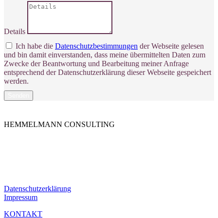
Details
Ich habe die
Datenschutzbestimmungen
der Webseite gelesen
und bin damit einverstanden, dass meine übermittelten Daten zum
Zwecke der Beantwortung und Bearbeitung meiner Anfrage
entsprechend der Datenschutzerklärung dieser Webseite gespeichert
werden.
Senden
HEMMELMANN CONSULTING
Die HEMMELMANN CONSULTING ist Ihre hochspezialisierte
Unternehmensberatung in dem Bereich der
Unternehmensfinanzierung. Ganz gleich in welcher Phase Sie sind,
bei uns sind Sie in guten Händen.
Datenschutzerklärung
Impressum
KONTAKT