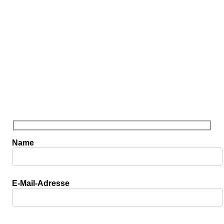
ensberatung in dem Bereich der Unternehmensfinanzierung. Ganz gl
Name
E-Mail-Adresse
Bitte lasse dieses Feld leer.