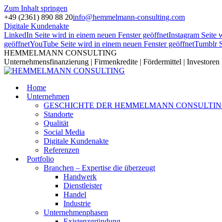
Zum Inhalt springen
+49 (2361) 890 88 20
info@hemmelmann-consulting.com
Digitale Kundenakte
LinkedIn Seite wird in einem neuen Fenster geöffnet
Instagram Seite 
geöffnet
YouTube Seite wird in einem neuen Fenster geöffnet
Tumblr S
HEMMELMANN CONSULTING
Unternehmensfinanzierung | Firmenkredite | Fördermittel | Investoren
Home
Unternehmen
GESCHICHTE DER HEMMELMANN CONSULTI
Standorte
Qualität
Social Media
Digitale Kundenakte
Referenzen
Portfolio
Branchen – Expertise die überzeugt
Handwerk
Dienstleister
Handel
Industrie
Unternehmenphasen
Existenzgründung