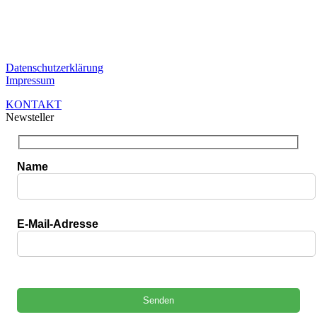
Unternehmensberatung in dem Bereich der
Unternehmensfinanzierung. Ganz gleich in welcher Phase Sie sind,
bei uns sind Sie in guten Händen.
Datenschutzerklärung
Impressum
KONTAKT
Newsteller
Name
E-Mail-Adresse
Bitte lasse dieses Feld leer.