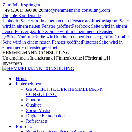
Zum Inhalt springen
+49 (2361) 890 88 20
info@hemmelmann-consulting.com
Digitale Kundenakte
LinkedIn Seite wird in einem neuen Fenster geöffnet
Instagram Seite
wird in einem neuen Fenster geöffnet
Facebook Seite wird in einem
neuen Fenster geöffnet
X Seite wird in einem neuen Fenster
geöffnet
YouTube Seite wird in einem neuen Fenster geöffnet
Tumblr
Seite wird in einem neuen Fenster geöffnet
Pinterest Seite wird in
einem neuen Fenster geöffnet
HEMMELMANN CONSULTING
Unternehmensfinanzierung | Firmenkredite | Fördermittel |
Investoren
Home
Unternehmen
GESCHICHTE DER HEMMELMANN
CONSULTING
Standorte
Qualität
Social Media
Digitale Kundenakte
Referenzen
Portfolio
Branchen – Expertise die überzeugt