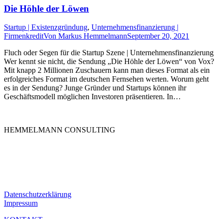
Die Höhle der Löwen
Startup | Existenzgründung
,
Unternehmensfinanzierung |
Firmenkredit
Von
Markus Hemmelmann
September 20, 2021
Fluch oder Segen für die Startup Szene | Unternehmensfinanzierung
Wer kennt sie nicht, die Sendung „Die Höhle der Löwen“ von Vox?
Mit knapp 2 Millionen Zuschauern kann man dieses Format als ein
erfolgreiches Format im deutschen Fernsehen werten. Worum geht
es in der Sendung? Junge Gründer und Startups können ihr
Geschäftsmodell möglichen Investoren präsentieren. In…
HEMMELMANN CONSULTING
Die HEMMELMANN CONSULTING ist Ihre hochspezialisierte
Unternehmensberatung in dem Bereich der
Unternehmensfinanzierung. Ganz gleich in welcher Phase Sie sind,
bei uns sind Sie in guten Händen.
Datenschutzerklärung
Impressum