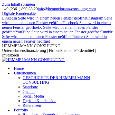
Zum Inhalt springen
+49 (2361) 890 88 20
info@hemmelmann-consulting.com
Digitale Kundenakte
LinkedIn Seite wird in einem neuen Fenster geöffnet
Instagram Seite
wird in einem neuen Fenster geöffnet
Facebook Seite wird in einem
neuen Fenster geöffnet
X Seite wird in einem neuen Fenster
geöffnet
YouTube Seite wird in einem neuen Fenster geöffnet
Tumblr
Seite wird in einem neuen Fenster geöffnet
Pinterest Seite wird in
einem neuen Fenster geöffnet
HEMMELMANN CONSULTING
Unternehmensfinanzierung | Firmenkredite | Fördermittel |
Investoren
Home
Unternehmen
GESCHICHTE DER HEMMELMANN
CONSULTING
Standorte
Qualität
Social Media
Digitale Kundenakte
Referenzen
Portfolio
Branchen – Expertise die überzeugt