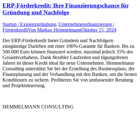
ERP-Förderkredit: Ihre Finanzierungschance für
Gründung und Nachfolge
Startup | Existenzgründung
,
Unternehmensfinanzierung |
Firmenkredit
Von
Markus Hemmelmann
Oktober 15, 2024
Der ERP-Förderkredit bietet Gründern und Nachfolgern
zinsgünstige Darlehen mit einer 100%-Garantie für Banken. Bis zu
500.000 Euro können finanziert werden, maximal jedoch 35% des
Gesamtvorhabens. Dank flexibler Laufzeiten und tilgungsfreien
Jahren ist dieser Kredit ideal für neue Unternehmen. Hemmelmann
Consulting unterstützt Sie bei der Erstellung des Businessplans, der
Finanzplanung und der Verhandlung mit den Banken, um die besten
Konditionen zu sichern. Profitieren Sie von umfassender Beratung
und Projektsteuerung.
HEMMELMANN CONSULTING
Die HEMMELMANN CONSULTING ist Ihre hochspezialisierte
Unternehmensberatung in dem Bereich der
Unternehmensfinanzierung. Ganz gleich in welcher Phase Sie sind,
bei uns sind Sie in guten Händen.