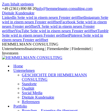
Zum Inhalt springen
+49 (2361) 890 88 20
info@hemmelmann-consulting.com
Digitale Kundenakte
LinkedIn Seite wird in einem neuen Fenster geöffnet
Instagram Seite
wird in einem neuen Fenster geöffnet
Facebook Seite wird in einem
neuen Fenster geöffnet
X Seite wird in einem neuen Fenster
geöffnet
YouTube Seite wird in einem neuen Fenster geöffnet
Tumblr
Seite wird in einem neuen Fenster geöffnet
Pinterest Seite wird in
einem neuen Fenster geöffnet
HEMMELMANN CONSULTING
Unternehmensfinanzierung | Firmenkredite | Fördermittel |
Investoren
Home
Unternehmen
GESCHICHTE DER HEMMELMANN
CONSULTING
Standorte
Qualität
Social Media
Digitale Kundenakte
Referenzen
Portfolio
Branchen – Expertise die überzeugt