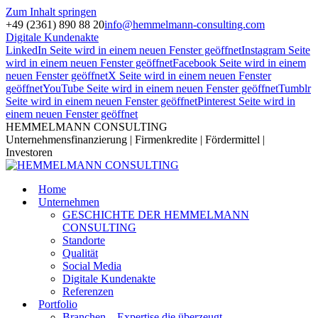
Zum Inhalt springen
+49 (2361) 890 88 20
info@hemmelmann-consulting.com
Digitale Kundenakte
LinkedIn Seite wird in einem neuen Fenster geöffnet
Instagram Seite
wird in einem neuen Fenster geöffnet
Facebook Seite wird in einem
neuen Fenster geöffnet
X Seite wird in einem neuen Fenster
geöffnet
YouTube Seite wird in einem neuen Fenster geöffnet
Tumblr
Seite wird in einem neuen Fenster geöffnet
Pinterest Seite wird in
einem neuen Fenster geöffnet
HEMMELMANN CONSULTING
Unternehmensfinanzierung | Firmenkredite | Fördermittel |
Investoren
Home
Unternehmen
GESCHICHTE DER HEMMELMANN
CONSULTING
Standorte
Qualität
Social Media
Digitale Kundenakte
Referenzen
Portfolio
Branchen – Expertise die überzeugt