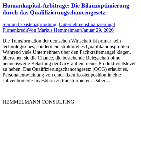
Humankapital-Arbitrage: Die Bilanzoptimierung
durch das Qualifizierungschancengesetz
Startup | Existenzgründung
,
Unternehmensfinanzierung |
Firmenkredit
Von
Markus Hemmelmann
Januar 29, 2026
Die Transformation der deutschen Wirtschaft ist primär kein
technologisches, sondern ein strukturelles Qualifikationsproblem.
Während viele Unternehmen über den Fachkräftemangel klagen,
übersehen sie die Chance, die bestehende Belegschaft ohne
nennenswerte Belastung der GuV auf ein neues Produktivitätslevel
zu heben. Das Qualifizierungschancengesetz (QCG) erlaubt es,
Personalentwicklung von einer fixen Kostenposition in eine
subventionierte Investition zu transformieren. Dabei…
HEMMELMANN CONSULTING
Die HEMMELMANN CONSULTING ist Ihre hochspezialisierte
Unternehmensberatung in dem Bereich der
Unternehmensfinanzierung. Ganz gleich in welcher Phase Sie sind,
bei uns sind Sie in guten Händen.