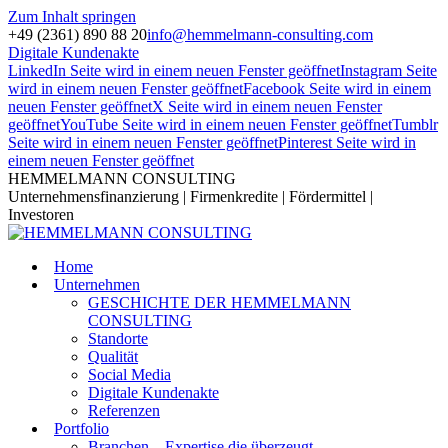
Zum Inhalt springen
+49 (2361) 890 88 20
info@hemmelmann-consulting.com
Digitale Kundenakte
LinkedIn Seite wird in einem neuen Fenster geöffnet
Instagram Seite
wird in einem neuen Fenster geöffnet
Facebook Seite wird in einem
neuen Fenster geöffnet
X Seite wird in einem neuen Fenster
geöffnet
YouTube Seite wird in einem neuen Fenster geöffnet
Tumblr
Seite wird in einem neuen Fenster geöffnet
Pinterest Seite wird in
einem neuen Fenster geöffnet
HEMMELMANN CONSULTING
Unternehmensfinanzierung | Firmenkredite | Fördermittel |
Investoren
Home
Unternehmen
GESCHICHTE DER HEMMELMANN
CONSULTING
Standorte
Qualität
Social Media
Digitale Kundenakte
Referenzen
Portfolio
Branchen – Expertise die überzeugt