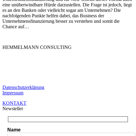
eine unüberwindbare Hürde darzustellen. Die Frage ist jedoch, liegt
es an den Banken oder vielleicht sogar am Unternehmen? Die
nachfolgenden Punkte helfen dabei, das Business der
Unternehmensfinanzierung besser zu verstehen und somit die
Chance auf…
HEMMELMANN CONSULTING
Die HEMMELMANN CONSULTING ist Ihre hochspezialisierte
Unternehmensberatung in dem Bereich der
Unternehmensfinanzierung. Ganz gleich in welcher Phase Sie sind,
bei uns sind Sie in guten Händen.
Datenschutzerklärung
Impressum
KONTAKT
Newsteller
Name