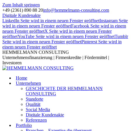
Zum Inhalt springen
+49 (2361) 890 88 20
info@hemmelmann-consulting.com
Digitale Kundenakte
LinkedIn Seite wird in einem neuen Fenster geöffnet
Instagram Seite
wird in einem neuen Fenster geöffnet
Facebook Seite wird in einem
neuen Fenster geöffnet
X Seite wird in einem neuen Fenster
geöffnet
YouTube Seite wird in einem neuen Fenster geöffnet
Tumblr
Seite wird in einem neuen Fenster geöffnet
Pinterest Seite wird in
einem neuen Fenster geöffnet
HEMMELMANN CONSULTING
Unternehmensfinanzierung | Firmenkredite | Fördermittel |
Investoren
Home
Unternehmen
GESCHICHTE DER HEMMELMANN
CONSULTING
Standorte
Qualität
Social Media
Digitale Kundenakte
Referenzen
Portfolio
Branchen – Expertise die überzeugt