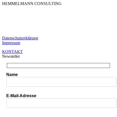
HEMMELMANN CONSULTING
Die HEMMELMANN CONSULTING ist Ihre hochspezialisierte
Unternehmensberatung in dem Bereich der
Unternehmensfinanzierung. Ganz gleich in welcher Phase Sie sind,
bei uns sind Sie in guten Händen.
Datenschutzerklärung
Impressum
KONTAKT
Newsteller
Name
E-Mail-Adresse
Bitte lasse dieses Feld leer.