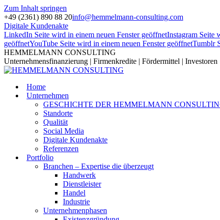
Zum Inhalt springen
+49 (2361) 890 88 20
info@hemmelmann-consulting.com
Digitale Kundenakte
LinkedIn Seite wird in einem neuen Fenster geöffnet
Instagram Seite 
geöffnet
YouTube Seite wird in einem neuen Fenster geöffnet
Tumblr S
HEMMELMANN CONSULTING
Unternehmensfinanzierung | Firmenkredite | Fördermittel | Investoren
Home
Unternehmen
GESCHICHTE DER HEMMELMANN CONSULTI
Standorte
Qualität
Social Media
Digitale Kundenakte
Referenzen
Portfolio
Branchen – Expertise die überzeugt
Handwerk
Dienstleister
Handel
Industrie
Unternehmenphasen
Existenzgründung