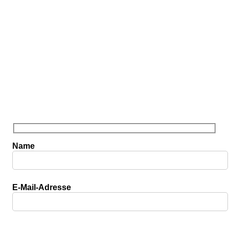
ensberatung in dem Bereich der Unternehmensfinanzierung. Ganz gl
Name
E-Mail-Adresse
Bitte lasse dieses Feld leer.