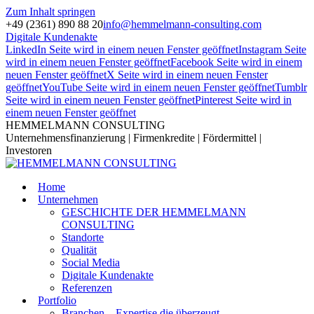
Zum Inhalt springen
+49 (2361) 890 88 20
info@hemmelmann-consulting.com
Digitale Kundenakte
LinkedIn Seite wird in einem neuen Fenster geöffnet
Instagram Seite
wird in einem neuen Fenster geöffnet
Facebook Seite wird in einem
neuen Fenster geöffnet
X Seite wird in einem neuen Fenster
geöffnet
YouTube Seite wird in einem neuen Fenster geöffnet
Tumblr
Seite wird in einem neuen Fenster geöffnet
Pinterest Seite wird in
einem neuen Fenster geöffnet
HEMMELMANN CONSULTING
Unternehmensfinanzierung | Firmenkredite | Fördermittel |
Investoren
Home
Unternehmen
GESCHICHTE DER HEMMELMANN
CONSULTING
Standorte
Qualität
Social Media
Digitale Kundenakte
Referenzen
Portfolio
Branchen – Expertise die überzeugt