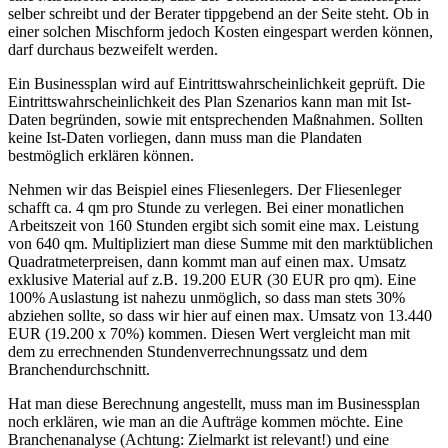
selber schreibt und der Berater tippgebend an der Seite steht. Ob in
einer solchen Mischform jedoch Kosten eingespart werden können,
darf durchaus bezweifelt werden.
Ein Businessplan wird auf Eintrittswahrscheinlichkeit geprüft. Die
Eintrittswahrscheinlichkeit des Plan Szenarios kann man mit Ist-
Daten begründen, sowie mit entsprechenden Maßnahmen. Sollten
keine Ist-Daten vorliegen, dann muss man die Plandaten
bestmöglich erklären können.
Nehmen wir das Beispiel eines Fliesenlegers. Der Fliesenleger
schafft ca. 4 qm pro Stunde zu verlegen. Bei einer monatlichen
Arbeitszeit von 160 Stunden ergibt sich somit eine max. Leistung
von 640 qm. Multipliziert man diese Summe mit den marktüblichen
Quadratmeterpreisen, dann kommt man auf einen max. Umsatz
exklusive Material auf z.B. 19.200 EUR (30 EUR pro qm). Eine
100% Auslastung ist nahezu unmöglich, so dass man stets 30%
abziehen sollte, so dass wir hier auf einen max. Umsatz von 13.440
EUR (19.200 x 70%) kommen. Diesen Wert vergleicht man mit
dem zu errechnenden Stundenverrechnungssatz und dem
Branchendurchschnitt.
Hat man diese Berechnung angestellt, muss man im Businessplan
noch erklären, wie man an die Aufträge kommen möchte. Eine
Branchenanalyse (Achtung: Zielmarkt ist relevant!) und eine