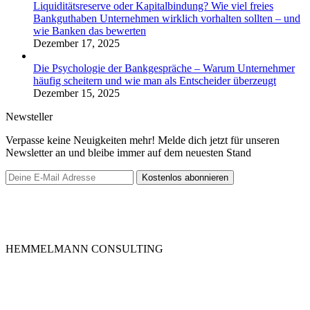
Liquiditätsreserve oder Kapitalbindung? Wie viel freies
Bankguthaben Unternehmen wirklich vorhalten sollten – und
wie Banken das bewerten
Dezember 17, 2025
Die Psychologie der Bankgespräche – Warum Unternehmer
häufig scheitern und wie man als Entscheider überzeugt
Dezember 15, 2025
Newsteller
Verpasse keine Neuigkeiten mehr! Melde dich jetzt für unseren
Newsletter an und bleibe immer auf dem neuesten Stand
HEMMELMANN CONSULTING
Die HEMMELMANN CONSULTING ist Ihre hochspezialisierte
Unternehmensberatung in dem Bereich der
Unternehmensfinanzierung. Ganz gleich in welcher Phase Sie sind,
bei uns sind Sie in guten Händen.