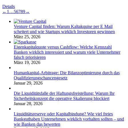
Details
←
1
…
5
6
7
8
9
→
Venture Capital finden: Warum Kaltakquise per E Mail
scheitert und wie Startups wirklich Investoren gewinnen
März 25, 2026
Eigenkapitalquote versus Cashflow: Welche Kennzahl
Banken wirklich interessiert und warum viele Unternehmer
falsch priorisieren
März 19, 2026
Humankapital-Arbitrage: Die Bilanzoptimierung durch das
Qualifizierungschancengesetz
Januar 29, 2026
Die Liquiditätsfalle der Haftungsfreistellung: Warum Ihr
Sicherheitskonzept die operative Skalierung blockiert
Januar 28, 2026
Liquiditätsreserve oder Kapitalbindung? Wie viel freies
Bankguthaben Unternehmen wirklich vorhalten sollten – und
wie Banken das bewerten