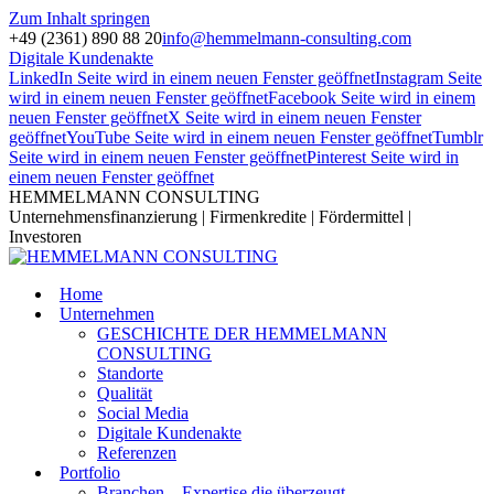
Zum Inhalt springen
+49 (2361) 890 88 20
info@hemmelmann-consulting.com
Digitale Kundenakte
LinkedIn Seite wird in einem neuen Fenster geöffnet
Instagram Seite
wird in einem neuen Fenster geöffnet
Facebook Seite wird in einem
neuen Fenster geöffnet
X Seite wird in einem neuen Fenster
geöffnet
YouTube Seite wird in einem neuen Fenster geöffnet
Tumblr
Seite wird in einem neuen Fenster geöffnet
Pinterest Seite wird in
einem neuen Fenster geöffnet
HEMMELMANN CONSULTING
Unternehmensfinanzierung | Firmenkredite | Fördermittel |
Investoren
Home
Unternehmen
GESCHICHTE DER HEMMELMANN
CONSULTING
Standorte
Qualität
Social Media
Digitale Kundenakte
Referenzen
Portfolio
Branchen – Expertise die überzeugt