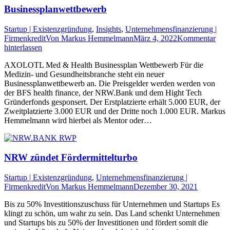
Businessplanwettbewerb
Startup | Existenzgründung
,
Insights
,
Unternehmensfinanzierung |
Firmenkredit
Von
Markus Hemmelmann
März 4, 2022
Kommentar
hinterlassen
AXOLOTL Med & Health Businessplan Wettbewerb Für die
Medizin- und Gesundheitsbranche steht ein neuer
Businessplanwettbewerb an. Die Preisgelder werden werden von
der BFS health finance, der NRW.Bank und dem Hight Tech
Gründerfonds gesponsert. Der Erstplatzierte erhält 5.000 EUR, der
Zweitplatzierte 3.000 EUR und der Dritte noch 1.000 EUR. Markus
Hemmelmann wird hierbei als Mentor oder…
NRW zündet Fördermittelturbo
Startup | Existenzgründung
,
Unternehmensfinanzierung |
Firmenkredit
Von
Markus Hemmelmann
Dezember 30, 2021
Bis zu 50% Investitionszuschuss für Unternehmen und Startups Es
klingt zu schön, um wahr zu sein. Das Land schenkt Unternehmen
und Startups bis zu 50% der Investitionen und fördert somit die