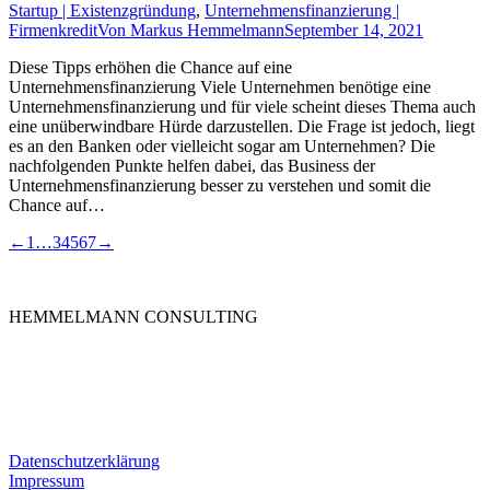
Startup | Existenzgründung
,
Unternehmensfinanzierung |
Firmenkredit
Von
Markus Hemmelmann
September 14, 2021
Diese Tipps erhöhen die Chance auf eine
Unternehmensfinanzierung Viele Unternehmen benötige eine
Unternehmensfinanzierung und für viele scheint dieses Thema auch
eine unüberwindbare Hürde darzustellen. Die Frage ist jedoch, liegt
es an den Banken oder vielleicht sogar am Unternehmen? Die
nachfolgenden Punkte helfen dabei, das Business der
Unternehmensfinanzierung besser zu verstehen und somit die
Chance auf…
←
1
…
3
4
5
6
7
→
HEMMELMANN CONSULTING
Die HEMMELMANN CONSULTING ist Ihre hochspezialisierte
Unternehmensberatung in dem Bereich der
Unternehmensfinanzierung. Ganz gleich in welcher Phase Sie sind,
bei uns sind Sie in guten Händen.
Datenschutzerklärung
Impressum