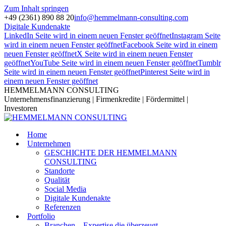
Zum Inhalt springen
+49 (2361) 890 88 20
info@hemmelmann-consulting.com
Digitale Kundenakte
LinkedIn Seite wird in einem neuen Fenster geöffnet
Instagram Seite
wird in einem neuen Fenster geöffnet
Facebook Seite wird in einem
neuen Fenster geöffnet
X Seite wird in einem neuen Fenster
geöffnet
YouTube Seite wird in einem neuen Fenster geöffnet
Tumblr
Seite wird in einem neuen Fenster geöffnet
Pinterest Seite wird in
einem neuen Fenster geöffnet
HEMMELMANN CONSULTING
Unternehmensfinanzierung | Firmenkredite | Fördermittel |
Investoren
Home
Unternehmen
GESCHICHTE DER HEMMELMANN
CONSULTING
Standorte
Qualität
Social Media
Digitale Kundenakte
Referenzen
Portfolio
Branchen – Expertise die überzeugt