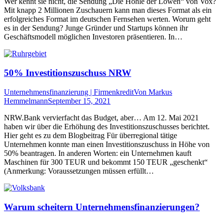
Wer kennt sie nicht, die Sendung „Die Höhle der Löwen“ von Vox?
Mit knapp 2 Millionen Zuschauern kann man dieses Format als ein
erfolgreiches Format im deutschen Fernsehen werten. Worum geht
es in der Sendung? Junge Gründer und Startups können ihr
Geschäftsmodell möglichen Investoren präsentieren. In…
50% Investitionszuschuss NRW
Unternehmensfinanzierung | Firmenkredit
Von
Markus
Hemmelmann
September 15, 2021
NRW.Bank vervierfacht das Budget, aber… Am 12. Mai 2021
haben wir über die Erhöhung des Investitionszuschusses berichtet.
Hier geht es zu dem Blogbeitrag Für überregional tätige
Unternehmen konnte man einen Investitionszuschuss in Höhe von
50% beantragen. In anderen Worten: ein Unternehmen kauft
Maschinen für 300 TEUR und bekommt 150 TEUR „geschenkt“
(Anmerkung: Voraussetzungen müssen erfüllt…
Warum scheitern Unternehmensfinanzierungen?